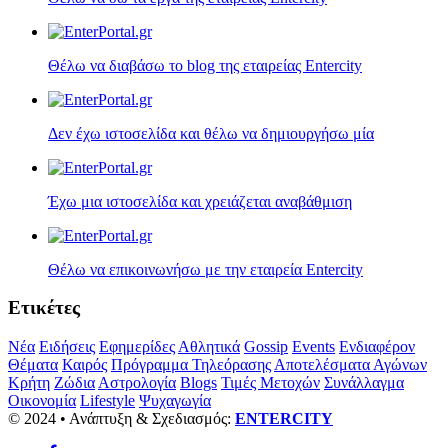
Θέλω να διαβάσω το blog της εταιρείας Entercity
Δεν έχω ιστοσελίδα και θέλω να δημιουργήσω μία
Έχω μια ιστοσελίδα και χρειάζεται αναβάθμιση
Θέλω να επικοινωνήσω με την εταιρεία Entercity
Ετικέτες
Νέα
Ειδήσεις
Εφημερίδες
Αθλητικά
Gossip
Events
Ενδιαφέρον
Θέματα
Καιρός
Πρόγραμμα Τηλεόρασης
Αποτελέσματα Αγώνων
Κρήτη
Ζώδια
Αστρολογία
Blogs
Τιμές Μετοχών
Συνάλλαγμα
Οικονομία
Lifestyle
Ψυχαγωγία
© 2024 • Ανάπτυξη & Σχεδιασμός:
ENTERCITY