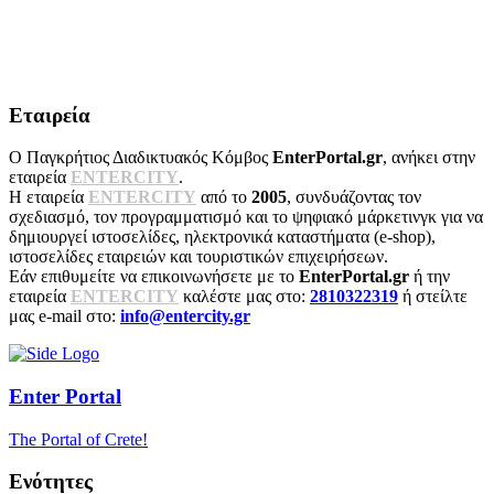
Εταιρεία
Ο Παγκρήτιος Διαδικτυακός Κόμβος
EnterPortal.gr
, ανήκει στην
εταιρεία
ENTERCITY
.
Η εταιρεία
ENTERCITY
από το
2005
, συνδυάζοντας τον
σχεδιασμό, τον προγραμματισμό και το ψηφιακό μάρκετινγκ για να
δημιουργεί ιστοσελίδες, ηλεκτρονικά καταστήματα (e-shop),
ιστοσελίδες εταιρειών και τουριστικών επιχειρήσεων.
Εάν επιθυμείτε να επικοινωνήσετε με το
EnterPortal.gr
ή την
εταιρεία
ENTERCITY
καλέστε μας στο:
2810322319
ή στείλτε
μας e-mail στο:
info@entercity.gr
Enter
Portal
The Portal of Crete!
Ενότητες