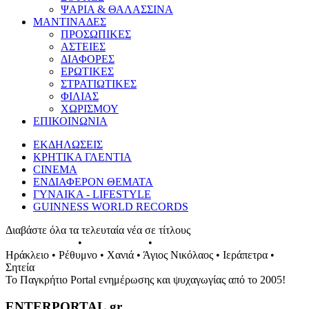
ΨΑΡΙΑ & ΘΑΛΑΣΣΙΝΑ
ΜΑΝΤΙΝΑΔΕΣ
ΠΡΟΣΩΠΙΚΕΣ
ΑΣΤΕΙΕΣ
ΔΙΑΦΟΡΕΣ
ΕΡΩΤΙΚΕΣ
ΣΤΡΑΤΙΩΤΙΚΕΣ
ΦΙΛΙΑΣ
ΧΩΡΙΣΜΟΥ
ΕΠΙΚΟΙΝΩΝΙΑ
ΕΚΔΗΛΩΣΕΙΣ
ΚΡΗΤΙΚΑ ΓΛΕΝΤΙΑ
CINEMA
ΕΝΔΙΑΦΕΡΟΝ ΘΕΜΑΤΑ
ΓΥΝΑΙΚΑ - LIFESTYLE
GUINNESS WORLD RECORDS
Διαβάστε όλα τα τελευταία νέα σε τίτλους
ΕΚΔΗΛΩΣΕΙΣ
•
ΣΥΝΑΥΛΙΕΣ
•
ΓΛΕΝΤΙΑ ΤΗΣ ΚΡΗΤΗΣ
Ηράκλειο • Ρέθυμνο • Χανιά • Άγιος Νικόλαος • Ιεράπετρα •
Σητεία
Το Παγκρήτιο Portal ενημέρωσης και ψυχαγωγίας από το 2005!
ENTERPORTAL.gr