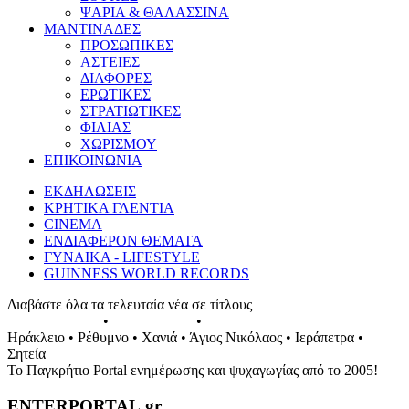
ΨΑΡΙΑ & ΘΑΛΑΣΣΙΝΑ
ΜΑΝΤΙΝΑΔΕΣ
ΠΡΟΣΩΠΙΚΕΣ
ΑΣΤΕΙΕΣ
ΔΙΑΦΟΡΕΣ
ΕΡΩΤΙΚΕΣ
ΣΤΡΑΤΙΩΤΙΚΕΣ
ΦΙΛΙΑΣ
ΧΩΡΙΣΜΟΥ
ΕΠΙΚΟΙΝΩΝΙΑ
ΕΚΔΗΛΩΣΕΙΣ
ΚΡΗΤΙΚΑ ΓΛΕΝΤΙΑ
CINEMA
ΕΝΔΙΑΦΕΡΟΝ ΘΕΜΑΤΑ
ΓΥΝΑΙΚΑ - LIFESTYLE
GUINNESS WORLD RECORDS
Διαβάστε όλα τα τελευταία νέα σε τίτλους
ΕΚΔΗΛΩΣΕΙΣ
•
ΣΥΝΑΥΛΙΕΣ
•
ΓΛΕΝΤΙΑ ΤΗΣ ΚΡΗΤΗΣ
Ηράκλειο • Ρέθυμνο • Χανιά • Άγιος Νικόλαος • Ιεράπετρα •
Σητεία
Το Παγκρήτιο Portal ενημέρωσης και ψυχαγωγίας από το 2005!
ENTERPORTAL.gr