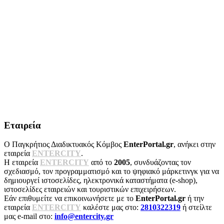
Εταιρεία
Ο Παγκρήτιος Διαδικτυακός Κόμβος
EnterPortal.gr
, ανήκει στην
εταιρεία
ENTERCITY
.
Η εταιρεία
ENTERCITY
από το
2005
, συνδυάζοντας τον
σχεδιασμό, τον προγραμματισμό και το ψηφιακό μάρκετινγκ για να
δημιουργεί ιστοσελίδες, ηλεκτρονικά καταστήματα (e-shop),
ιστοσελίδες εταιρειών και τουριστικών επιχειρήσεων.
Εάν επιθυμείτε να επικοινωνήσετε με το
EnterPortal.gr
ή την
εταιρεία
ENTERCITY
καλέστε μας στο:
2810322319
ή στείλτε
μας e-mail στο:
info@entercity.gr