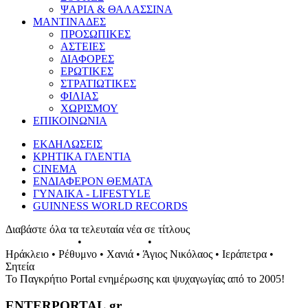
ΨΑΡΙΑ & ΘΑΛΑΣΣΙΝΑ
ΜΑΝΤΙΝΑΔΕΣ
ΠΡΟΣΩΠΙΚΕΣ
ΑΣΤΕΙΕΣ
ΔΙΑΦΟΡΕΣ
ΕΡΩΤΙΚΕΣ
ΣΤΡΑΤΙΩΤΙΚΕΣ
ΦΙΛΙΑΣ
ΧΩΡΙΣΜΟΥ
ΕΠΙΚΟΙΝΩΝΙΑ
ΕΚΔΗΛΩΣΕΙΣ
ΚΡΗΤΙΚΑ ΓΛΕΝΤΙΑ
CINEMA
ΕΝΔΙΑΦΕΡΟΝ ΘΕΜΑΤΑ
ΓΥΝΑΙΚΑ - LIFESTYLE
GUINNESS WORLD RECORDS
Διαβάστε όλα τα τελευταία νέα σε τίτλους
ΕΚΔΗΛΩΣΕΙΣ
•
ΣΥΝΑΥΛΙΕΣ
•
ΓΛΕΝΤΙΑ ΤΗΣ ΚΡΗΤΗΣ
Ηράκλειο • Ρέθυμνο • Χανιά • Άγιος Νικόλαος • Ιεράπετρα •
Σητεία
Το Παγκρήτιο Portal ενημέρωσης και ψυχαγωγίας από το 2005!
ENTERPORTAL.gr