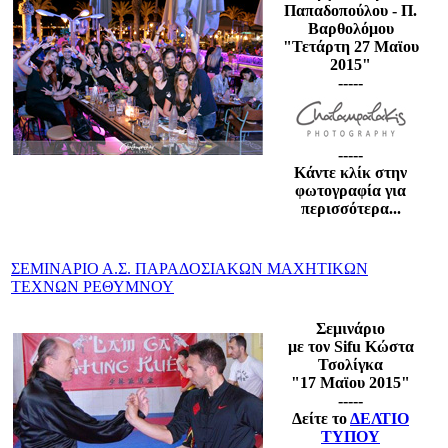
Παπαδοπούλου - Π.
Βαρθολόμου
"Τετάρτη 27 Μαϊου
2015"
-----
-----
Κάντε κλίκ στην
φωτογραφία για
περισσότερα...
ΣΕΜΙΝΑΡΙΟ Α.Σ. ΠΑΡΑΔΟΣΙΑΚΩΝ ΜΑΧΗΤΙΚΩΝ
ΤΕΧΝΩΝ ΡΕΘΥΜΝΟΥ
Σεμινάριο
με τον Sifu Κώστα
Τσολίγκα
"17 Μαϊου
2015"
-----
Δείτε το
ΔΕΛΤΙΟ
ΤΥΠΟΥ