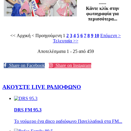
-----
Κάντε κλίκ στην
φωτογραφία για
περισσότερα...
<< Αρχική
< Προηγούμενη
1
2
3
4
5
6
7
8
9
10
Επόμενη >
Τελευταία >>
Αποτελέσματα 1 - 25 από 459
Share on Facebook
Share on Instagram
ΑΚΟΥΣΤΕ LIVE
ΡΑΔΙΟΦΩΝΟ
DRS FM 95.3
Το νούμερο ένα disco ραδιόφωνο Πανελλαδικά στα FM...