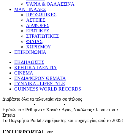
ΨΑΡΙΑ & ΘΑΛΑΣΣΙΝΑ
ΜΑΝΤΙΝΑΔΕΣ
ΠΡΟΣΩΠΙΚΕΣ
ΑΣΤΕΙΕΣ
ΔΙΑΦΟΡΕΣ
ΕΡΩΤΙΚΕΣ
ΣΤΡΑΤΙΩΤΙΚΕΣ
ΦΙΛΙΑΣ
ΧΩΡΙΣΜΟΥ
ΕΠΙΚΟΙΝΩΝΙΑ
ΕΚΔΗΛΩΣΕΙΣ
ΚΡΗΤΙΚΑ ΓΛΕΝΤΙΑ
CINEMA
ΕΝΔΙΑΦΕΡΟΝ ΘΕΜΑΤΑ
ΓΥΝΑΙΚΑ - LIFESTYLE
GUINNESS WORLD RECORDS
Διαβάστε όλα τα τελευταία νέα σε τίτλους
ΕΚΔΗΛΩΣΕΙΣ
•
ΣΥΝΑΥΛΙΕΣ
•
ΓΛΕΝΤΙΑ ΤΗΣ ΚΡΗΤΗΣ
Ηράκλειο • Ρέθυμνο • Χανιά • Άγιος Νικόλαος • Ιεράπετρα •
Σητεία
Το Παγκρήτιο Portal ενημέρωσης και ψυχαγωγίας από το 2005!
ENTERPORTAL.gr