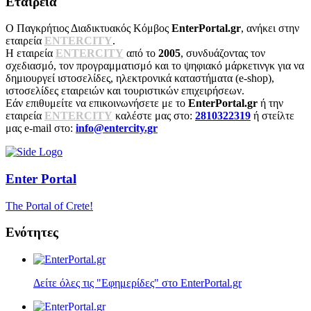
Εταιρεία
Ο Παγκρήτιος Διαδικτυακός Κόμβος
EnterPortal.gr
, ανήκει στην
εταιρεία
ENTERCITY
.
Η εταιρεία
ENTERCITY
από το
2005
, συνδυάζοντας τον
σχεδιασμό, τον προγραμματισμό και το ψηφιακό μάρκετινγκ για να
δημιουργεί ιστοσελίδες, ηλεκτρονικά καταστήματα (e-shop),
ιστοσελίδες εταιρειών και τουριστικών επιχειρήσεων.
Εάν επιθυμείτε να επικοινωνήσετε με το
EnterPortal.gr
ή την
εταιρεία
ENTERCITY
καλέστε μας στο:
2810322319
ή στείλτε
μας e-mail στο:
info@entercity.gr
Enter
Portal
The Portal of Crete!
Ενότητες
Δείτε όλες τις "Εφημερίδες" στο EnterPortal.gr