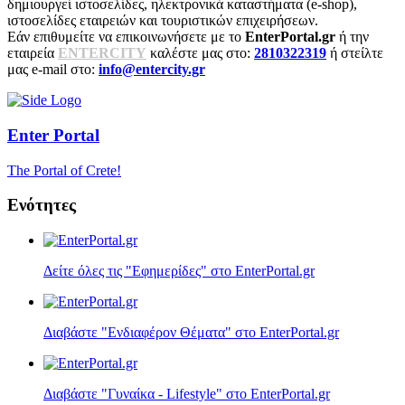
δημιουργεί ιστοσελίδες, ηλεκτρονικά καταστήματα (e-shop),
ιστοσελίδες εταιρειών και τουριστικών επιχειρήσεων.
Εάν επιθυμείτε να επικοινωνήσετε με το
EnterPortal.gr
ή την
εταιρεία
ENTERCITY
καλέστε μας στο:
2810322319
ή στείλτε
μας e-mail στο:
info@entercity.gr
Enter
Portal
The Portal of Crete!
Ενότητες
Δείτε όλες τις "Εφημερίδες" στο EnterPortal.gr
Διαβάστε "Ενδιαφέρον Θέματα" στο EnterPortal.gr
Διαβάστε "Γυναίκα - Lifestyle" στο EnterPortal.gr