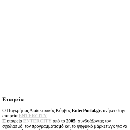
Εταιρεία
Ο Παγκρήτιος Διαδικτυακός Κόμβος
EnterPortal.gr
, ανήκει στην
εταιρεία
ENTERCITY
.
Η εταιρεία
ENTERCITY
από το
2005
, συνδυάζοντας τον
σχεδιασμό, τον προγραμματισμό και το ψηφιακό μάρκετινγκ για να