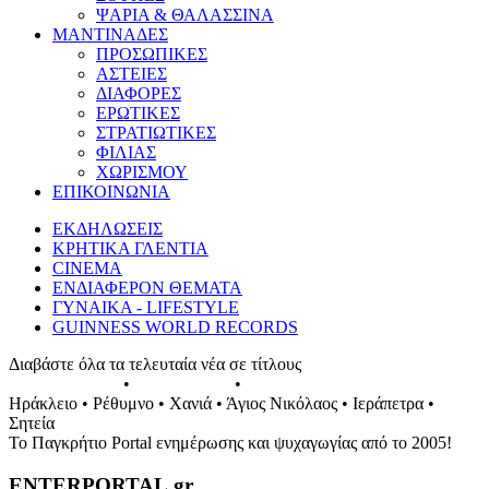
ΨΑΡΙΑ & ΘΑΛΑΣΣΙΝΑ
ΜΑΝΤΙΝΑΔΕΣ
ΠΡΟΣΩΠΙΚΕΣ
ΑΣΤΕΙΕΣ
ΔΙΑΦΟΡΕΣ
ΕΡΩΤΙΚΕΣ
ΣΤΡΑΤΙΩΤΙΚΕΣ
ΦΙΛΙΑΣ
ΧΩΡΙΣΜΟΥ
ΕΠΙΚΟΙΝΩΝΙΑ
ΕΚΔΗΛΩΣΕΙΣ
ΚΡΗΤΙΚΑ ΓΛΕΝΤΙΑ
CINEMA
ΕΝΔΙΑΦΕΡΟΝ ΘΕΜΑΤΑ
ΓΥΝΑΙΚΑ - LIFESTYLE
GUINNESS WORLD RECORDS
Διαβάστε όλα τα τελευταία νέα σε τίτλους
ΕΚΔΗΛΩΣΕΙΣ
•
ΣΥΝΑΥΛΙΕΣ
•
ΓΛΕΝΤΙΑ ΤΗΣ ΚΡΗΤΗΣ
Ηράκλειο • Ρέθυμνο • Χανιά • Άγιος Νικόλαος • Ιεράπετρα •
Σητεία
Το Παγκρήτιο Portal ενημέρωσης και ψυχαγωγίας από το 2005!
ENTERPORTAL.gr