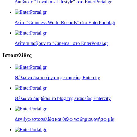
Διαβάστε "Γυναίκα - Lifestyle" στο EnterPortal.gr
Δείτε "Guinness World Records" στο EnterPortal.gr
Δείτε τι παίζουν τo "Cinema" στο EnterPortal.gr
Ιστοσελίδες
Θέλω να δω τα έργα της εταιρείας Entercity
Θέλω να διαβάσω το blog της εταιρείας Entercity
Δεν έχω ιστοσελίδα και θέλω να δημιουργήσω μία