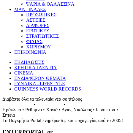
ΨΑΡΙΑ & ΘΑΛΑΣΣΙΝΑ
ΜΑΝΤΙΝΑΔΕΣ
ΠΡΟΣΩΠΙΚΕΣ
ΑΣΤΕΙΕΣ
ΔΙΑΦΟΡΕΣ
ΕΡΩΤΙΚΕΣ
ΣΤΡΑΤΙΩΤΙΚΕΣ
ΦΙΛΙΑΣ
ΧΩΡΙΣΜΟΥ
ΕΠΙΚΟΙΝΩΝΙΑ
ΕΚΔΗΛΩΣΕΙΣ
ΚΡΗΤΙΚΑ ΓΛΕΝΤΙΑ
CINEMA
ΕΝΔΙΑΦΕΡΟΝ ΘΕΜΑΤΑ
ΓΥΝΑΙΚΑ - LIFESTYLE
GUINNESS WORLD RECORDS
Διαβάστε όλα τα τελευταία νέα σε τίτλους
ΕΚΔΗΛΩΣΕΙΣ
•
ΣΥΝΑΥΛΙΕΣ
•
ΓΛΕΝΤΙΑ ΤΗΣ ΚΡΗΤΗΣ
Ηράκλειο • Ρέθυμνο • Χανιά • Άγιος Νικόλαος • Ιεράπετρα •
Σητεία
Το Παγκρήτιο Portal ενημέρωσης και ψυχαγωγίας από το 2005!
ENTERPORTAL.gr