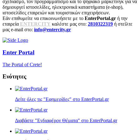
σχεδιασμό, τον προγραμματισμό και το ψηφιακό μάρκετινγκ για να
δημιουργεί ιστοσελίδες, ηλεκτρονικά καταστήματα (e-shop),
ιστοσελίδες εταιρειών και τουριστικών επιχειρήσεων.
Εάν επιθυμείτε να επικοινωνήσετε με το
EnterPortal.gr
ή την
εταιρεία
ENTERCITY
καλέστε μας στο:
2810322319
ή στείλτε
μας e-mail στο:
info@entercity.gr
Enter
Portal
The Portal of Crete!
Ενότητες
Δείτε όλες τις "Εφημερίδες" στο EnterPortal.gr
Διαβάστε "Ενδιαφέρον Θέματα" στο EnterPortal.gr