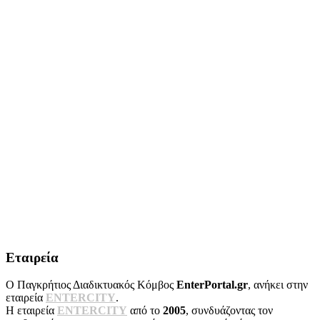
Εταιρεία
Ο Παγκρήτιος Διαδικτυακός Κόμβος
EnterPortal.gr
, ανήκει στην
εταιρεία
ENTERCITY
.
Η εταιρεία
ENTERCITY
από το
2005
, συνδυάζοντας τον