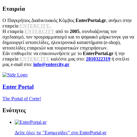
Εταιρεία
Ο Παγκρήτιος Διαδικτυακός Κόμβος
EnterPortal.gr
, ανήκει στην
εταιρεία
ENTERCITY
.
Η εταιρεία
ENTERCITY
από το
2005
, συνδυάζοντας τον
σχεδιασμό, τον προγραμματισμό και το ψηφιακό μάρκετινγκ για να
δημιουργεί ιστοσελίδες, ηλεκτρονικά καταστήματα (e-shop),
ιστοσελίδες εταιρειών και τουριστικών επιχειρήσεων.
Εάν επιθυμείτε να επικοινωνήσετε με το
EnterPortal.gr
ή την
εταιρεία
ENTERCITY
καλέστε μας στο:
2810322319
ή στείλτε
μας e-mail στο:
info@entercity.gr
Enter
Portal
The Portal of Crete!
Ενότητες
Δείτε όλες τις "Εφημερίδες" στο EnterPortal.gr