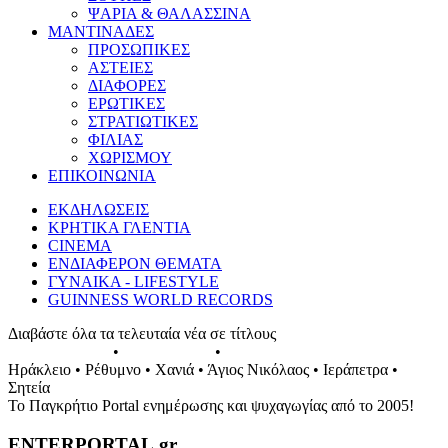
ΨΑΡΙΑ & ΘΑΛΑΣΣΙΝΑ
ΜΑΝΤΙΝΑΔΕΣ
ΠΡΟΣΩΠΙΚΕΣ
ΑΣΤΕΙΕΣ
ΔΙΑΦΟΡΕΣ
ΕΡΩΤΙΚΕΣ
ΣΤΡΑΤΙΩΤΙΚΕΣ
ΦΙΛΙΑΣ
ΧΩΡΙΣΜΟΥ
ΕΠΙΚΟΙΝΩΝΙΑ
ΕΚΔΗΛΩΣΕΙΣ
ΚΡΗΤΙΚΑ ΓΛΕΝΤΙΑ
CINEMA
ΕΝΔΙΑΦΕΡΟΝ ΘΕΜΑΤΑ
ΓΥΝΑΙΚΑ - LIFESTYLE
GUINNESS WORLD RECORDS
Διαβάστε όλα τα τελευταία νέα σε τίτλους
ΕΚΔΗΛΩΣΕΙΣ
•
ΣΥΝΑΥΛΙΕΣ
•
ΓΛΕΝΤΙΑ ΤΗΣ ΚΡΗΤΗΣ
Ηράκλειο • Ρέθυμνο • Χανιά • Άγιος Νικόλαος • Ιεράπετρα •
Σητεία
Το Παγκρήτιο Portal ενημέρωσης και ψυχαγωγίας από το 2005!
ENTERPORTAL.gr