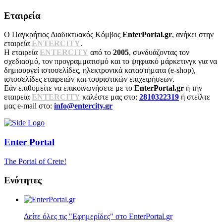
Εταιρεία
Ο Παγκρήτιος Διαδικτυακός Κόμβος
EnterPortal.gr
, ανήκει στην
εταιρεία
ENTERCITY
.
Η εταιρεία
ENTERCITY
από το
2005
, συνδυάζοντας τον
σχεδιασμό, τον προγραμματισμό και το ψηφιακό μάρκετινγκ για να
δημιουργεί ιστοσελίδες, ηλεκτρονικά καταστήματα (e-shop),
ιστοσελίδες εταιρειών και τουριστικών επιχειρήσεων.
Εάν επιθυμείτε να επικοινωνήσετε με το
EnterPortal.gr
ή την
εταιρεία
ENTERCITY
καλέστε μας στο:
2810322319
ή στείλτε
μας e-mail στο:
info@entercity.gr
Enter
Portal
The Portal of Crete!
Ενότητες
Δείτε όλες τις "Εφημερίδες" στο EnterPortal.gr