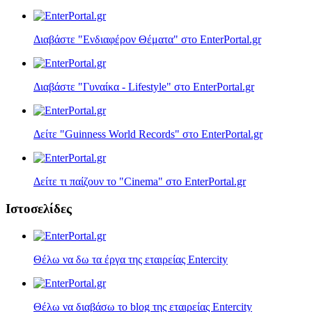
Διαβάστε "Ενδιαφέρον Θέματα" στο EnterPortal.gr
Διαβάστε "Γυναίκα - Lifestyle" στο EnterPortal.gr
Δείτε "Guinness World Records" στο EnterPortal.gr
Δείτε τι παίζουν τo "Cinema" στο EnterPortal.gr
Ιστοσελίδες
Θέλω να δω τα έργα της εταιρείας Entercity
Θέλω να διαβάσω το blog της εταιρείας Entercity