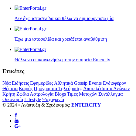
Δεν έχω ιστοσελίδα και θέλω να δημιουργήσω μία
Έχω μια ιστοσελίδα και χρειάζεται αναβάθμιση
Θέλω να επικοινωνήσω με την εταιρεία Entercity
Ετικέτες
Νέα
Ειδήσεις
Εφημερίδες
Αθλητικά
Gossip
Events
Ενδιαφέρον
Θέματα
Καιρός
Πρόγραμμα Τηλεόρασης
Αποτελέσματα Αγώνων
Κρήτη
Ζώδια
Αστρολογία
Blogs
Τιμές Μετοχών
Συνάλλαγμα
Οικονομία
Lifestyle
Ψυχαγωγία
© 2024 • Ανάπτυξη & Σχεδιασμός:
ENTERCITY