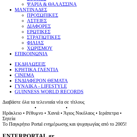
ΨΑΡΙΑ & ΘΑΛΑΣΣΙΝΑ
ΜΑΝΤΙΝΑΔΕΣ
ΠΡΟΣΩΠΙΚΕΣ
ΑΣΤΕΙΕΣ
ΔΙΑΦΟΡΕΣ
ΕΡΩΤΙΚΕΣ
ΣΤΡΑΤΙΩΤΙΚΕΣ
ΦΙΛΙΑΣ
ΧΩΡΙΣΜΟΥ
ΕΠΙΚΟΙΝΩΝΙΑ
ΕΚΔΗΛΩΣΕΙΣ
ΚΡΗΤΙΚΑ ΓΛΕΝΤΙΑ
CINEMA
ΕΝΔΙΑΦΕΡΟΝ ΘΕΜΑΤΑ
ΓΥΝΑΙΚΑ - LIFESTYLE
GUINNESS WORLD RECORDS
Διαβάστε όλα τα τελευταία νέα σε τίτλους
ΕΚΔΗΛΩΣΕΙΣ
•
ΣΥΝΑΥΛΙΕΣ
•
ΓΛΕΝΤΙΑ ΤΗΣ ΚΡΗΤΗΣ
Ηράκλειο • Ρέθυμνο • Χανιά • Άγιος Νικόλαος • Ιεράπετρα •
Σητεία
Το Παγκρήτιο Portal ενημέρωσης και ψυχαγωγίας από το 2005!
ENTERPORTAL.gr