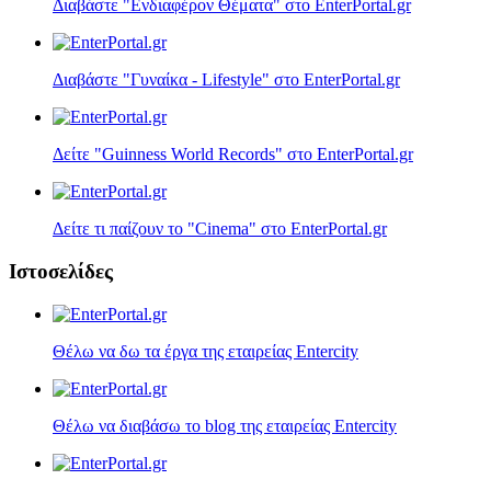
Διαβάστε "Ενδιαφέρον Θέματα" στο EnterPortal.gr
Διαβάστε "Γυναίκα - Lifestyle" στο EnterPortal.gr
Δείτε "Guinness World Records" στο EnterPortal.gr
Δείτε τι παίζουν τo "Cinema" στο EnterPortal.gr
Ιστοσελίδες
Θέλω να δω τα έργα της εταιρείας Entercity
Θέλω να διαβάσω το blog της εταιρείας Entercity