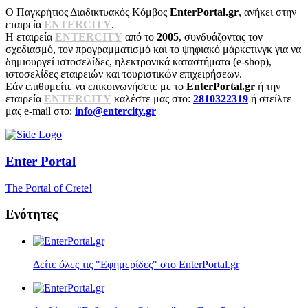
Ο Παγκρήτιος Διαδικτυακός Κόμβος
EnterPortal.gr
, ανήκει στην
εταιρεία
ENTERCITY
.
Η εταιρεία
ENTERCITY
από το
2005
, συνδυάζοντας τον
σχεδιασμό, τον προγραμματισμό και το ψηφιακό μάρκετινγκ για να
δημιουργεί ιστοσελίδες, ηλεκτρονικά καταστήματα (e-shop),
ιστοσελίδες εταιρειών και τουριστικών επιχειρήσεων.
Εάν επιθυμείτε να επικοινωνήσετε με το
EnterPortal.gr
ή την
εταιρεία
ENTERCITY
καλέστε μας στο:
2810322319
ή στείλτε
μας e-mail στο:
info@entercity.gr
Enter
Portal
The Portal of Crete!
Ενότητες
Δείτε όλες τις "Εφημερίδες" στο EnterPortal.gr