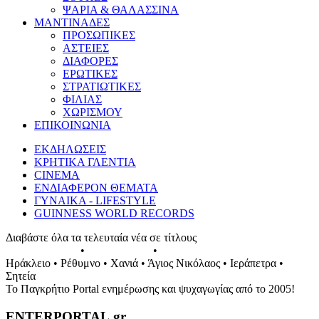
ΨΑΡΙΑ & ΘΑΛΑΣΣΙΝΑ
ΜΑΝΤΙΝΑΔΕΣ
ΠΡΟΣΩΠΙΚΕΣ
ΑΣΤΕΙΕΣ
ΔΙΑΦΟΡΕΣ
ΕΡΩΤΙΚΕΣ
ΣΤΡΑΤΙΩΤΙΚΕΣ
ΦΙΛΙΑΣ
ΧΩΡΙΣΜΟΥ
ΕΠΙΚΟΙΝΩΝΙΑ
ΕΚΔΗΛΩΣΕΙΣ
ΚΡΗΤΙΚΑ ΓΛΕΝΤΙΑ
CINEMA
ΕΝΔΙΑΦΕΡΟΝ ΘΕΜΑΤΑ
ΓΥΝΑΙΚΑ - LIFESTYLE
GUINNESS WORLD RECORDS
Διαβάστε όλα τα τελευταία νέα σε τίτλους
ΕΚΔΗΛΩΣΕΙΣ
•
ΣΥΝΑΥΛΙΕΣ
•
ΓΛΕΝΤΙΑ ΤΗΣ ΚΡΗΤΗΣ
Ηράκλειο • Ρέθυμνο • Χανιά • Άγιος Νικόλαος • Ιεράπετρα •
Σητεία
Το Παγκρήτιο Portal ενημέρωσης και ψυχαγωγίας από το 2005!
ENTERPORTAL.gr