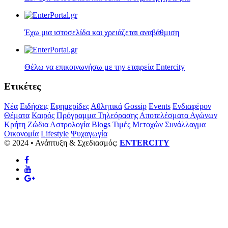
Έχω μια ιστοσελίδα και χρειάζεται αναβάθμιση
Θέλω να επικοινωνήσω με την εταιρεία Entercity
Ετικέτες
Νέα
Ειδήσεις
Εφημερίδες
Αθλητικά
Gossip
Events
Ενδιαφέρον
Θέματα
Καιρός
Πρόγραμμα Τηλεόρασης
Αποτελέσματα Αγώνων
Κρήτη
Ζώδια
Αστρολογία
Blogs
Τιμές Μετοχών
Συνάλλαγμα
Οικονομία
Lifestyle
Ψυχαγωγία
© 2024 • Ανάπτυξη & Σχεδιασμός:
ENTERCITY