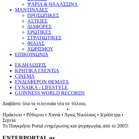
ΨΑΡΙΑ & ΘΑΛΑΣΣΙΝΑ
ΜΑΝΤΙΝΑΔΕΣ
ΠΡΟΣΩΠΙΚΕΣ
ΑΣΤΕΙΕΣ
ΔΙΑΦΟΡΕΣ
ΕΡΩΤΙΚΕΣ
ΣΤΡΑΤΙΩΤΙΚΕΣ
ΦΙΛΙΑΣ
ΧΩΡΙΣΜΟΥ
ΕΠΙΚΟΙΝΩΝΙΑ
ΕΚΔΗΛΩΣΕΙΣ
ΚΡΗΤΙΚΑ ΓΛΕΝΤΙΑ
CINEMA
ΕΝΔΙΑΦΕΡΟΝ ΘΕΜΑΤΑ
ΓΥΝΑΙΚΑ - LIFESTYLE
GUINNESS WORLD RECORDS
Διαβάστε όλα τα τελευταία νέα σε τίτλους
ΕΚΔΗΛΩΣΕΙΣ
•
ΣΥΝΑΥΛΙΕΣ
•
ΓΛΕΝΤΙΑ ΤΗΣ ΚΡΗΤΗΣ
Ηράκλειο • Ρέθυμνο • Χανιά • Άγιος Νικόλαος • Ιεράπετρα •
Σητεία
Το Παγκρήτιο Portal ενημέρωσης και ψυχαγωγίας από το 2005!
ENTERPORTAL.gr