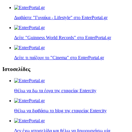
Διαβάστε "Γυναίκα - Lifestyle" στο EnterPortal.gr
Δείτε "Guinness World Records" στο EnterPortal.gr
Δείτε τι παίζουν τo "Cinema" στο EnterPortal.gr
Ιστοσελίδες
Θέλω να δω τα έργα της εταιρείας Entercity
Θέλω να διαβάσω το blog της εταιρείας Entercity
Δεν έχω ιστοσελίδα και θέλω να δημιουργήσω μία