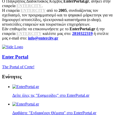
Ο Παγκρήτιος Διαδικτυακός Κόμβος
EnterPortal.gr
, ανήκει στην
εταιρεία
ENTERCITY
.
Η εταιρεία
ENTERCITY
από το
2005
, συνδυάζοντας τον
σχεδιασμό, τον προγραμματισμό και το ψηφιακό μάρκετινγκ για να
δημιουργεί ιστοσελίδες, ηλεκτρονικά καταστήματα (e-shop),
ιστοσελίδες εταιρειών και τουριστικών επιχειρήσεων.
Εάν επιθυμείτε να επικοινωνήσετε με το
EnterPortal.gr
ή την
εταιρεία
ENTERCITY
καλέστε μας στο:
2810322319
ή στείλτε
μας e-mail στο:
info@entercity.gr
Enter
Portal
The Portal of Crete!
Ενότητες
Δείτε όλες τις "Εφημερίδες" στο EnterPortal.gr
Διαβάστε "Ενδιαφέρον Θέματα" στο EnterPortal.gr