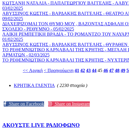
ΚΩΤΣΑΝΗ ΝΑΤΑΛΙΑ - ΠΑΠΑΓΕΩΡΓΙΟΥ ΒΑΓΓΕΛΗΣ - ΛΑΒΥΡ
03/02/2025
ΑΒΥΣΣΙΝΟΣ ΚΩΣΤΗΣ - ΒΑΡΔΑΚΗΣ ΒΑΓΓΕΛΗΣ - ΘΕΑΤΡΟ Α
09/02/2025
ΔΙΑΧΕΙΡΙΖΟΜΑΙ ΤΟΝ ΘΥΜΟ ΜΟΥ , ΒΑΖΟΝΤΑΣ ΑΣΦΑΛΗ ΟΡΙ
ΣΧΟΛΕΙΟ - ΡΕΘΥΜΝΟ - 05/02/2025
ΛΑΙΚΗ ΡΕΜΠΕΤΙΚΗ ΒΡΑΔΙΑ - ΤΟ ΡΟΜΑΝΤΖΟ ΤΟΥ ΝΑΥΑΡΧ
01/02/2025
ΑΒΥΣΣΙΝΟΣ ΚΩΣΤΗΣ - ΒΑΡΔΑΚΗΣ ΒΑΓΓΕΛΗΣ - ΘΥΡΑΘΕΝ - Η
ΤΟ ΡΕΘΕΜΝΙΩΤΙΚΟ ΚΑΡΝΑΒΑΛΙ ΤΗΣ ΚΡΗΤΗΣ - ΜΕΓΑΛ
ΑΡΜΑΤΩΝ - 02/03/2025
ΤΟ ΡΕΘΕΜΝΙΩΤΙΚΟ ΚΑΡΝΑΒΑΛΙ ΤΗΣ ΚΡΗΤΗΣ - ΝΥΧΤΕΡΙΝΗ
<< Αρχική
< Προηγούμενη
41
42
43
44
45
46
47
48
49
5
ΚΡΗΤΙΚΑ ΓΛΕΝΤΙΑ
( 2230 στοιχεία )
Share on Facebook
Share on Instagram
ΑΚΟΥΣΤΕ LIVE
ΡΑΔΙΟΦΩΝΟ