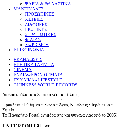
ΨΑΡΙΑ & ΘΑΛΑΣΣΙΝΑ
ΜΑΝΤΙΝΑΔΕΣ
ΠΡΟΣΩΠΙΚΕΣ
ΑΣΤΕΙΕΣ
ΔΙΑΦΟΡΕΣ
ΕΡΩΤΙΚΕΣ
ΣΤΡΑΤΙΩΤΙΚΕΣ
ΦΙΛΙΑΣ
ΧΩΡΙΣΜΟΥ
ΕΠΙΚΟΙΝΩΝΙΑ
ΕΚΔΗΛΩΣΕΙΣ
ΚΡΗΤΙΚΑ ΓΛΕΝΤΙΑ
CINEMA
ΕΝΔΙΑΦΕΡΟΝ ΘΕΜΑΤΑ
ΓΥΝΑΙΚΑ - LIFESTYLE
GUINNESS WORLD RECORDS
Διαβάστε όλα τα τελευταία νέα σε τίτλους
ΕΚΔΗΛΩΣΕΙΣ
•
ΣΥΝΑΥΛΙΕΣ
•
ΓΛΕΝΤΙΑ ΤΗΣ ΚΡΗΤΗΣ
Ηράκλειο • Ρέθυμνο • Χανιά • Άγιος Νικόλαος • Ιεράπετρα •
Σητεία
Το Παγκρήτιο Portal ενημέρωσης και ψυχαγωγίας από το 2005!
ENTERPORTAL.gr