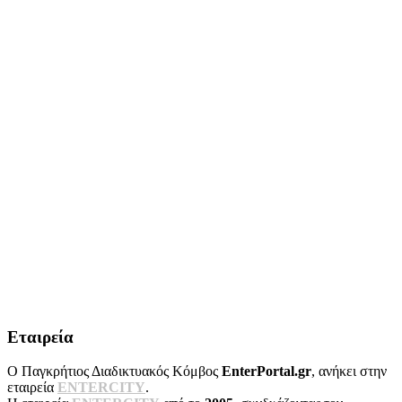
Εταιρεία
Ο Παγκρήτιος Διαδικτυακός Κόμβος
EnterPortal.gr
, ανήκει στην
εταιρεία
ENTERCITY
.