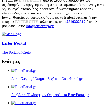
Η εταιρεία
ENTERCITY
από το
2005
, συνδυάζοντας τον
σχεδιασμό, τον προγραμματισμό και το ψηφιακό μάρκετινγκ για να
δημιουργεί ιστοσελίδες, ηλεκτρονικά καταστήματα (e-shop),
ιστοσελίδες εταιρειών και τουριστικών επιχειρήσεων.
Εάν επιθυμείτε να επικοινωνήσετε με το
EnterPortal.gr
ή την
εταιρεία
ENTERCITY
καλέστε μας στο:
2810322319
ή στείλτε
μας e-mail στο:
info@entercity.gr
Enter
Portal
The Portal of Crete!
Ενότητες
Δείτε όλες τις "Εφημερίδες" στο EnterPortal.gr
Διαβάστε "Ενδιαφέρον Θέματα" στο EnterPortal.gr